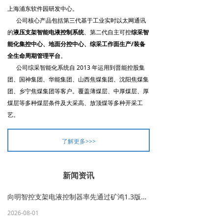
上海浦东软件园研发中心。
公司核心产品包括第三代基于工业实时以太网通讯
的
液压支架智能电液控制系统
、第二代自主可控
综采智
能化集控中心、地面分控中心、综采工作面生产/
装备
全生命周期管理平台
。
公司综采智能化系统自 2013 年运用到晋能控股集
团、国神集团、华能集团、山西焦煤集团、沈阳焦煤集
团、乡宁焦煤集团等客户。覆盖薄煤层、中厚煤层、厚
煤层等多种煤层条件及大采高、放顶煤等多种开采工
艺。
了解更多>>>
新闻资讯
向明智控支架电液控制器率先通过矿鸿1.3版本认证，支架电液控迈入自主互联新阶段
2026-08-01